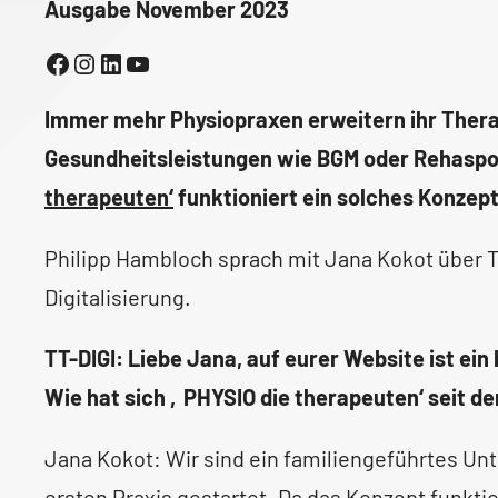
Ausgabe November 2023
Facebook
Instagram
LinkedIn
YouTube
Immer mehr Physiopraxen erweitern ihr The
Gesundheitsleistungen wie BGM oder Rehaspor
therapeuten‘
funktioniert ein solches Konzept
Philipp Hambloch sprach mit Jana Kokot über T
Digitalisierung.
TT-DIGI: Liebe Jana, auf eurer Website ist e
Wie hat sich ‚PHYSIO die therapeuten‘ seit d
Jana Kokot:
Wir sind ein familiengeführtes Un
ersten Praxis gestartet. Da das Konzept funkti