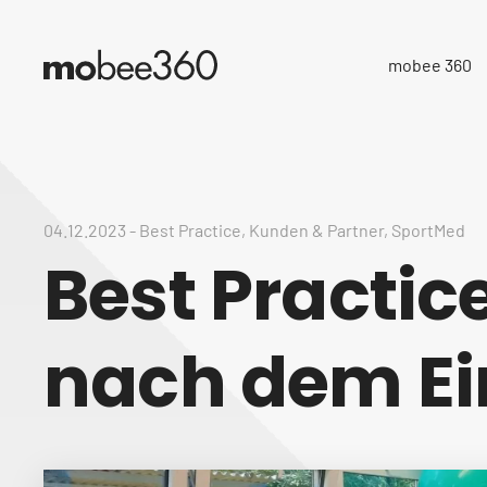
mobee 360
04.12.2023
-
Best Practice
,
Kunden & Partner
,
SportMed
Best Practic
nach dem Ei