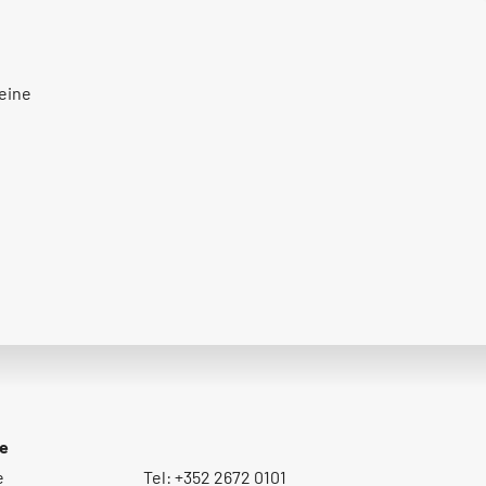
 eine
ce
e
Tel: +352 2672 0101