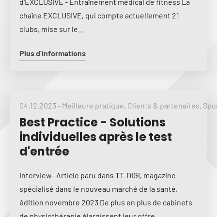
d'EXCLUSIVE - Entraînement médical de fitness La
chaîne EXCLUSIVE, qui compte actuellement 21
clubs, mise sur le...
Plus d'informations
04.12.2023
-
Meilleure pratique
,
Clients & partenaires
,
Spo
Best Practice - Solutions
individuelles après le test
d'entrée
Interview- Article paru dans TT-DIGI, magazine
spécialisé dans le nouveau marché de la santé,
édition novembre 2023 De plus en plus de cabinets
de physiothérapie élargissent leur offre