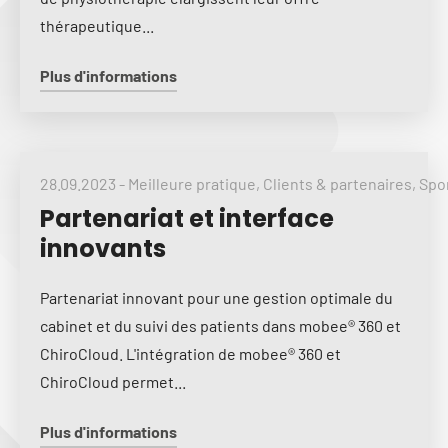
thérapeutique...
Plus d'informations
28.09.2023
-
Meilleure pratique
,
Clients & partenaires
,
Spo
Partenariat et interface
innovants
Partenariat innovant pour une gestion optimale du
cabinet et du suivi des patients dans mobee® 360 et
ChiroCloud. L'intégration de mobee® 360 et
ChiroCloud permet...
Plus d'informations