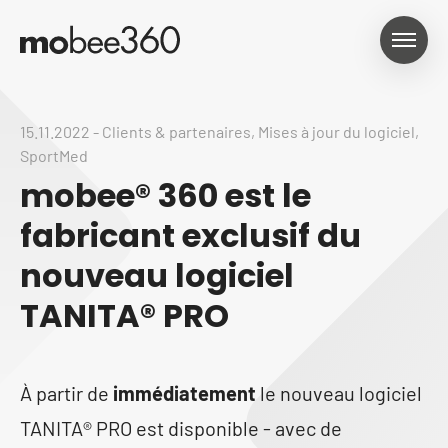
15.11.2022
-
Clients & partenaires
,
Mises à jour du logiciel
,
SportMed
mobee® 360 est le
fabricant exclusif du
nouveau logiciel
TANITA® PRO
À partir de
immédiatement
le nouveau logiciel
TANITA® PRO est disponible - avec de