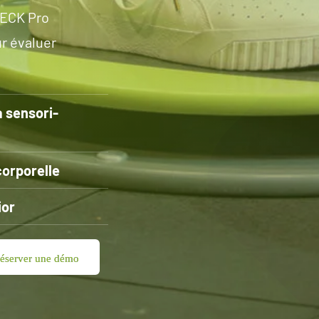
HECK Pro
r évaluer
a sensori-
corporelle
ior
éserver une démo