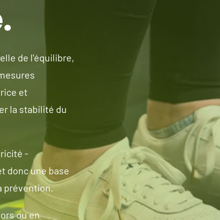
.
le de l'équilibre,
s mesures
rice et
 la stabilité du
ricité -
et donc une base
a prévention.
iors ou en