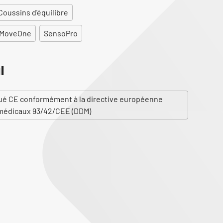
Coussins d'équilibre
l MoveOne
SensoPro
l
qué CE conformément à la directive européenne
s médicaux 93/42/CEE (DDM)