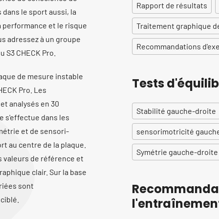
Rapport de résultats
dans le sport aussi, la
a performance et le risque
Traitement graphique de
ous adressez à un groupe
Recommandations d'exe
 du S3 CHECK Pro.
aque de mesure instable
Tests d'équilib
CHECK Pro. Les
 et analysés en 30
Stabilité gauche-droite
e s'effectue dans les
ymétrie et de sensori-
sensorimotricité gauch
rt au centre de la plaque.
Symétrie gauche-droite
s valeurs de référence et
aphique clair. Sur la base
riées sont
Recommandati
ciblé.
l'entraînement