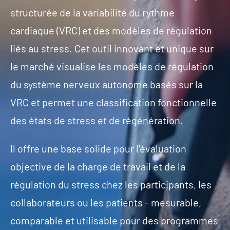
structurée de la variabilité du rythme
cardiaque (VRC) et des modèles de régulation
liés au stress. Cet outil innovant et unique sur
le marché visualise les modèles de régulation
du système nerveux autonome basés sur la
VRC et permet une classification fonctionnelle
des états de stress et de régénération.
Il offre une base solide pour l'évaluation
objective de la charge de travail et de la
régulation du stress chez les participants, les
collaborateurs ou les patients - mesurable,
comparable et utilisable pour des programmes