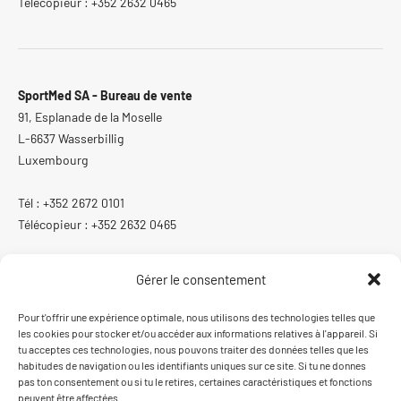
Télécopieur : +352 2632 0465
SportMed SA - Bureau de vente
91, Esplanade de la Moselle
L-6637 Wasserbillig
Luxembourg
Tél : +352 2672 0101
Télécopieur : +352 2632 0465
Gérer le consentement
ISO 13485:2016
Pour t'offrir une expérience optimale, nous utilisons des technologies telles que
les cookies pour stocker et/ou accéder aux informations relatives à l'appareil. Si
Système de gestion de la qualité certifié ISO 13485:2016
tu acceptes ces technologies, nous pouvons traiter des données telles que les
habitudes de navigation ou les identifiants uniques sur ce site. Si tu ne donnes
pas ton consentement ou si tu le retires, certaines caractéristiques et fonctions
peuvent être affectées.