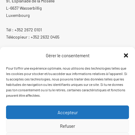
91, Esplanade de la Moselle
L-6637 Wasserbillig
Luxembourg
Tél : +352 2672 0101
Télécopieur : +352 2632 0465
Gérer le consentement
ISO 13485:2016
Pour t'offrir une expérience optimale, nous utilisons des technologies telles que
les cookies pour stocker et/ou accéder aux informations relatives à l'appareil. Si
Système de gestion de la qualité certifié ISO 13485:2016
tu acceptes ces technologies, nous pouvons traiter des données telles que les
habitudes de navigation ou les identifiants uniques sur ce site. Si tu ne donnes
pas ton consentement ou si tu le retires, certaines caractéristiques et fonctions
peuvent être affectées.
Accepteur
Conditions de commande et de livraison
Mentions légales
Protection des données
Refuser
English