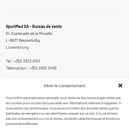
SportMed SA - Bureau de vente
91, Esplanade de la Moselle
L-6637 Wasserbillig
Luxembourg
Tél : +352 2672 0101
Télécopieur : +352 2632 0465
Gérer le consentement
ISO 13485:2016
Pour t'offrir une expérience optimale, nous utilisons des technologies telles que
les cookies pour stocker et/ou accéder aux informations relatives à l'appareil. Si
Système de gestion de la qualité certifié ISO 13485:2016
tu acceptes ces technologies, nous pouvons traiter des données telles que les
habitudes de navigation ou les identifiants uniques sur ce site. Si tu ne donnes
pas ton consentement ou si tu le retires, certaines caractéristiques et fonctions
peuvent être affectées.