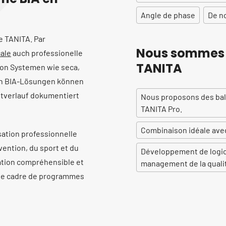
Angle de phase
De n
e TANITA. Par
Nous sommes u
ale
auch professionelle
TANITA
von Systemen wie seca,
en BIA-Lösungen können
tverlauf dokumentiert
Nous proposons des bala
TANITA Pro.
Combinaison idéale ave
sation professionnelle
vention, du sport et du
Développement de logici
luation compréhensible et
management de la qualit
s le cadre de programmes