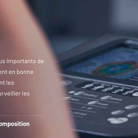
n
lus importants de
ment en bonne
nt les
veiller les
composition