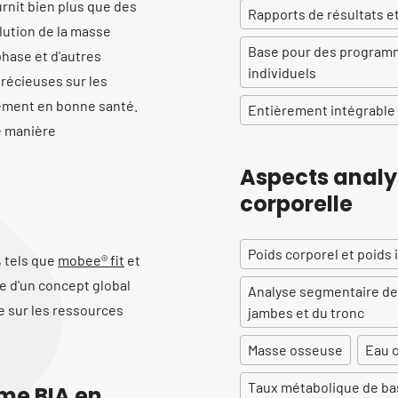
rnit bien plus que des
Rapports de résultats 
olution de la masse
Base pour des programm
phase et d'autres
individuels
précieuses sur les
sement en bonne santé.
Entièrement intégrable
e manière
Aspects analy
corporelle
Poids corporel et poids 
 tels que
mobee® fit
et
ie d'un concept global
Analyse segmentaire de 
ce sur les ressources
jambes et du tronc
Masse osseuse
Eau c
Taux métabolique de ba
me BIA en