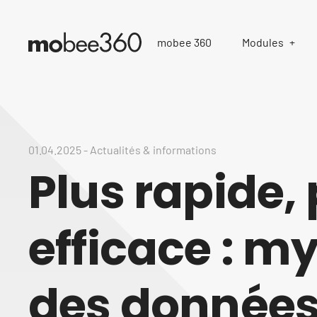
mobee 360
Modules
01.04.2025
-
Actualités & informations
Plus rapide, 
efficace : m
des donnée