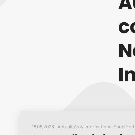
A
c
N
I
18.06.2026
-
Actualités & informations
,
SportMed