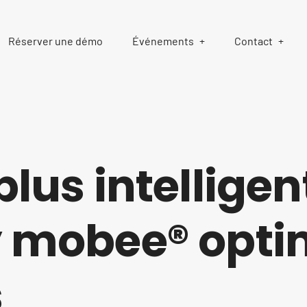
Réserver une démo
Événements
Contact
plus intelligen
y mobee® optim
s