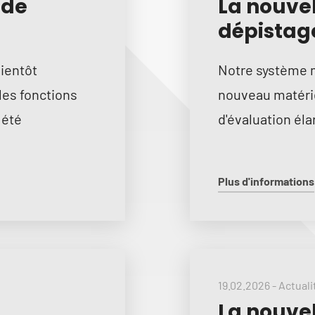
 de
La nouvel
dépistage
ientôt
Notre système m
les fonctions
nouveau matérie
 été
d'évaluation éla
Plus d'informations
19.02.2026
-
Actuali
La nouve