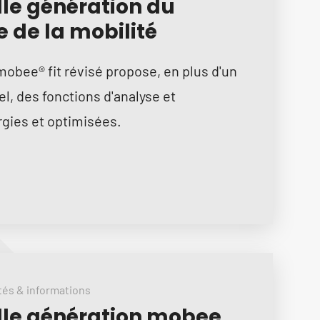
le génération du
 de la mobilité
obee® fit révisé propose, en plus d'un
l, des fonctions d'analyse et
rgies et optimisées.
tés & informations
lle génération mobee