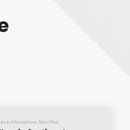
e
tés & informations
,
SportMed