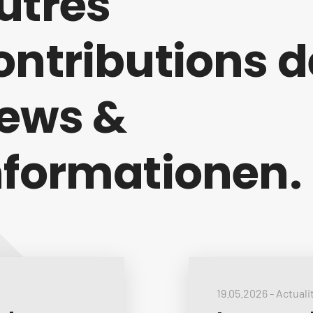
utres
ontributions d
ews &
nformationen.
19.05.2026
-
Actuali